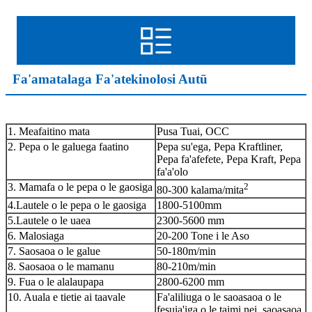
Fa'amatalaga Fa'atekinolosi Autū
1. Meafaitino mata
Pusa Tuai, OCC
2. Pepa o le galuega faatino
Pepa su'ega, Pepa Kraftliner,
Pepa fa'afefete, Pepa Kraft, Pepa
fa'a'olo
3. Mamafa o le pepa o le gaosiga
2
80-300 kalama/mita
4.Lautele o le pepa o le gaosiga
1800-5100mm
5.Lautele o le uaea
2300-5600 mm
6. Malosiaga
20-200 Tone i le Aso
7. Saosaoa o le galue
50-180m/min
8. Saosaoa o le mamanu
80-210m/min
9. Fua o le alalaupapa
2800-6200 mm
10. Auala e tietie ai taavale
Fa'aliliuga o le saoasaoa o le
fesuia'iga o le taimi nei, saoasaoa