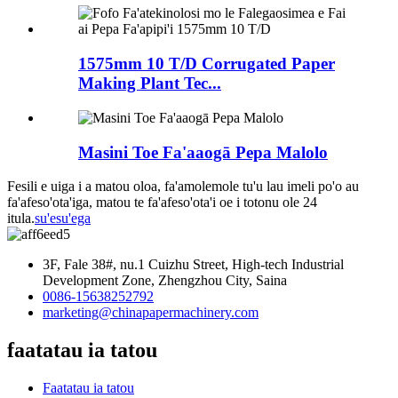
1575mm 10 T/D Corrugated Paper
Making Plant Tec...
Masini Toe Fa'aaogā Pepa Malolo
Fesili e uiga i a matou oloa, fa'amolemole tu'u lau imeli po'o au
fa'afeso'ota'iga, matou te fa'afeso'ota'i oe i totonu ole 24
itula.
su'esu'ega
3F, Fale 38#, nu.1 Cuizhu Street, High-tech Industrial
Development Zone, Zhengzhou City, Saina
0086-15638252792
marketing@chinapapermachinery.com
faatatau ia tatou
Faatatau ia tatou