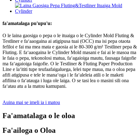
fa'amatalaga pu'upu'u:
O le laina gaosiga o pepa o le ituaiga o le Cylinder Mold Fluting &
Testliner e faʻaaogaina ai atigipusa tuai (OCC) ma isi pepa otaota
fefiloi e fai ma mea mata e gaosia ai le 80-300 g/m² Testliner pepa &
Fluting. E faʻaaogaina le Cylinder Mold masani e fai ai le masoa ma
le faia o pepa, tekonolosi matua, faʻagaioiga mautu, fausaga faigofie
ma faʻagaioiga faigofie. O le Testliner & Fluting Paper Production
Line e laʻititi tupe teufaafaigaluega, lelei tupe maua, ma o oloa pepa
afifi atigipusa e tele le manaʻoga i le faʻaleleia atili o le maketi
afifiina o faʻatauga i luga ole laiga. O se tasi lea o masini sili ona
faʻatau atu a la matou kamupani.
Auina mai se imeli ia i matou
Fa'amatalaga o le oloa
Fa'ailoga o Oloa