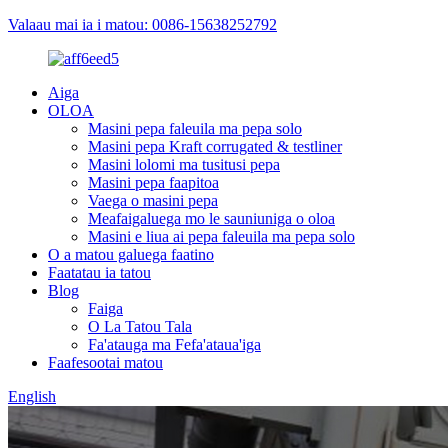
Valaau mai ia i matou: 0086-15638252792
Aiga
OLOA
Masini pepa faleuila ma pepa solo
Masini pepa Kraft corrugated & testliner
Masini lolomi ma tusitusi pepa
Masini pepa faapitoa
Vaega o masini pepa
Meafaigaluega mo le sauniuniga o oloa
Masini e liua ai pepa faleuila ma pepa solo
O a matou galuega faatino
Faatatau ia tatou
Blog
Faiga
O La Tatou Tala
Fa'atauga ma Fefa'ataua'iga
Faafesootai matou
English