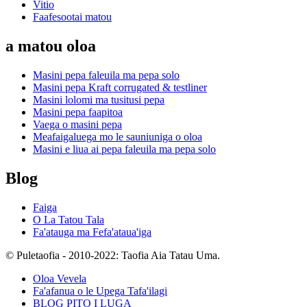
Vitio
Faafesootai matou
a matou oloa
Masini pepa faleuila ma pepa solo
Masini pepa Kraft corrugated & testliner
Masini lolomi ma tusitusi pepa
Masini pepa faapitoa
Vaega o masini pepa
Meafaigaluega mo le sauniuniga o oloa
Masini e liua ai pepa faleuila ma pepa solo
Blog
Faiga
O La Tatou Tala
Fa'atauga ma Fefa'ataua'iga
© Puletaofia - 2010-2022: Taofia Aia Tatau Uma.
Oloa Vevela
Fa'afanua o le Upega Tafa'ilagi
BLOG PITO I LUGA