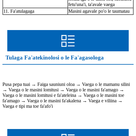
fetu'una'i, ta'avale vaega
11. Fa'atulagaga
Masini agavale po'o le taumatau
Tulaga Fa'atekinolosi o le Fa'agasologa
Pusa pepa tuai → Faiga sauniuni oloa → Vaega o le mamanu silini
→ Vaega o le masini lomitusi → Vaega o le masini fa'amago →
Vaega o le masini lomitusi e fa'ateleina → Vaega o le masini toe
fa'amago → Vaega o le masini fa'akalena → Vaega e viliina →
Vaega e tipi ma toe fa'afo'i