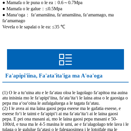
● Mamafa o le puna o le ea：0.6～0.7Mpa
● Mamafa o le galue：≤0.5Mpa
● Manaʻoga： faʻamamāina, faʻamamāina, faʻamamago, ma
faʻamamago
Vevela o le sapalai o le ea: ≤35 ℃
Fa'apipi'iina, Fa'ata'ita'iga ma A'oa'oga
(1) O le a tuʻuina atu e le faʻatau oloa le lagolago faʻapitoa ma auina
atu inisinia mo le faʻapipiʻiina, faʻataʻitaʻi le laina atoa o le gaosiga o
pepa ma aʻoaʻoina le aufaigaluega a le tagata faʻatau.
(2) I le avea ai ma laina gaosi pepa eseese ma le gafatia eseese, e
eseese foʻi le taimi e faʻapipiʻi ai ma faʻataʻitaʻi ai le laina gaosi
pepa. E pei ona masani ai, mo le laina gaosi pepa masani e 50-
100t/d, e tusa ma le 4-5 masina le umi, ae e faʻalagolago tele lava i le
tulaga o le galulue faʻatasi o le falegaosimea i le lotoifale ma le