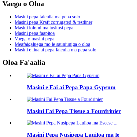
Vaega o Oloa
Masini pepa faleuila ma pepa solo
Masini pepa Kraft corrugated & testliner
Masini lolomi ma tusitusi pepa
Masini pepa faapitoa
Vaega o masini pepa
Meafaigaluega mo le sauniuniga o oloa
Masini e liua ai pepa faleuila ma pepa solo
Oloa Fa'aalia
Masini e Fai ai Pepa Papa Gypsum
Masini Fai Pepa Tissue a Fourdrinier
Masini Pepa Nusipepa Lauiloa ma le