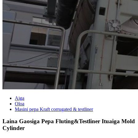
Aiga
Oloa
Masini pepa Kraft corrugated & testliner
Laina Gaosiga Pepa Fluting&Testliner Ituaiga Mold
Cylinder