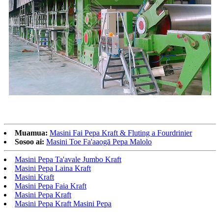
Muamua:
Masini Fai Pepa Kraft & Fluting a Fourdrinier
Sosoo ai:
Masini Toe Fa'aaogā Pepa Malolo
Masini Pepa Ta'avale Jumbo Kraft
Masini Pepa Laina Kraft
Masini Kraft
Masini Pepa Faia Kraft
Masini Pepa Kraft
Masini Pepa Kraft Masini Pepa