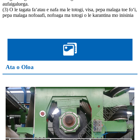
aufaigaluega.
(3) O le tagata faʻatau e nafa ma le totogi, visa, pepa malaga toe foʻi,
pepa malaga nofoaafi, nofoaga ma totogi o le karantina mo inisinia
Ata o Oloa