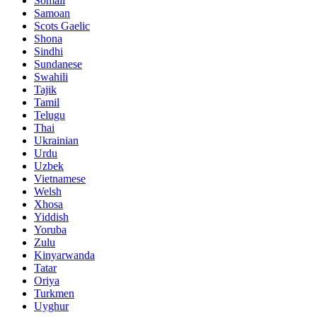
Somali
Samoan
Scots Gaelic
Shona
Sindhi
Sundanese
Swahili
Tajik
Tamil
Telugu
Thai
Ukrainian
Urdu
Uzbek
Vietnamese
Welsh
Xhosa
Yiddish
Yoruba
Zulu
Kinyarwanda
Tatar
Oriya
Turkmen
Uyghur