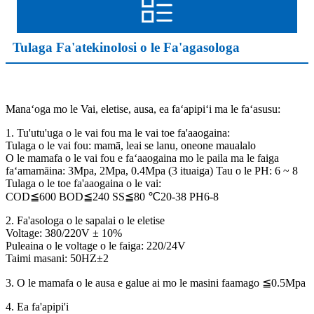
Tulaga Fa'atekinolosi o le Fa'agasologa
Manaʻoga mo le Vai, eletise, ausa, ea faʻapipiʻi ma le faʻasusu:
1. Tu'utu'uga o le vai fou ma le vai toe fa'aaogaina:
Tulaga o le vai fou: mamā, leai se lanu, oneone maualalo
O le mamafa o le vai fou e faʻaaogaina mo le paila ma le faiga
faʻamamāina: 3Mpa, 2Mpa, 0.4Mpa (3 ituaiga) Tau o le PH: 6 ~ 8
Tulaga o le toe fa'aaogaina o le vai:
COD≦600 BOD≦240 SS≦80 ℃20-38 PH6-8
2. Fa'asologa o le sapalai o le eletise
Voltage: 380/220V ± 10%
Puleaina o le voltage o le faiga: 220/24V
Taimi masani: 50HZ±2
3. O le mamafa o le ausa e galue ai mo le masini faamago ≦0.5Mpa
4. Ea fa'apipi'i