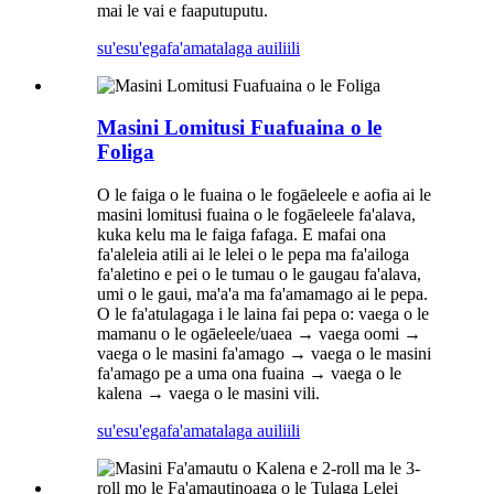
mai le vai e faaputuputu.
su'esu'ega
fa'amatalaga auiliili
Masini Lomitusi Fuafuaina o le
Foliga
O le faiga o le fuaina o le fogāeleele e aofia ai le
masini lomitusi fuaina o le fogāeleele fa'alava,
kuka kelu ma le faiga fafaga. E mafai ona
fa'aleleia atili ai le lelei o le pepa ma fa'ailoga
fa'aletino e pei o le tumau o le gaugau fa'alava,
umi o le gaui, ma'a'a ma fa'amamago ai le pepa.
O le fa'atulagaga i le laina fai pepa o: vaega o le
mamanu o le ogāeleele/uaea → vaega oomi →
vaega o le masini fa'amago → vaega o le masini
fa'amago pe a uma ona fuaina → vaega o le
kalena → vaega o le masini vili.
su'esu'ega
fa'amatalaga auiliili