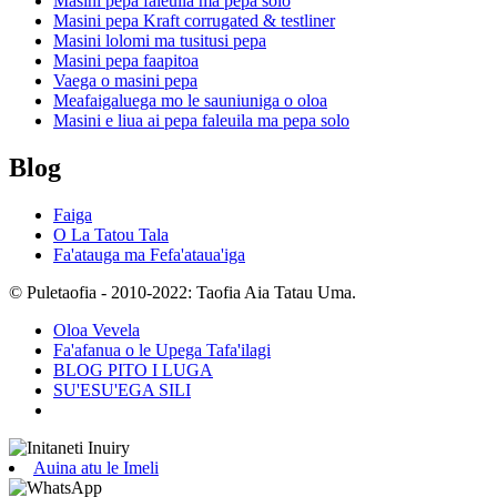
Masini pepa faleuila ma pepa solo
Masini pepa Kraft corrugated & testliner
Masini lolomi ma tusitusi pepa
Masini pepa faapitoa
Vaega o masini pepa
Meafaigaluega mo le sauniuniga o oloa
Masini e liua ai pepa faleuila ma pepa solo
Blog
Faiga
O La Tatou Tala
Fa'atauga ma Fefa'ataua'iga
© Puletaofia - 2010-2022: Taofia Aia Tatau Uma.
Oloa Vevela
Fa'afanua o le Upega Tafa'ilagi
BLOG PITO I LUGA
SU'ESU'EGA SILI
Auina atu le Imeli