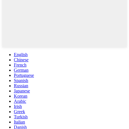
English
Chinese
French
German
Portuguese
Spanish
Russian
Japanese
Korean
Arabic
Irish
Greek
Turkish
Italian
Danish