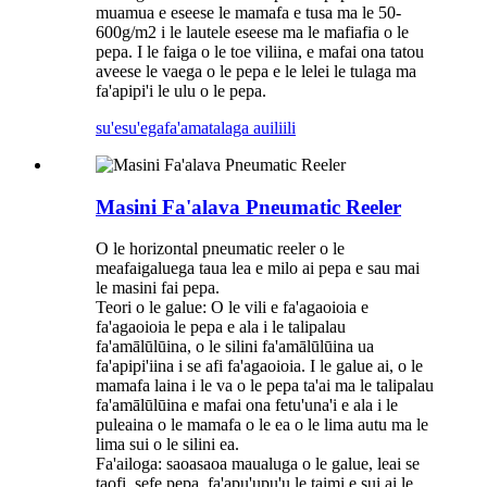
muamua e eseese le mamafa e tusa ma le 50-
600g/m2 i le lautele eseese ma le mafiafia o le
pepa. I le faiga o le toe viliina, e mafai ona tatou
aveese le vaega o le pepa e le lelei le tulaga ma
fa'apipi'i le ulu o le pepa.
su'esu'ega
fa'amatalaga auiliili
Masini Fa'alava Pneumatic Reeler
O le horizontal pneumatic reeler o le
meafaigaluega taua lea e milo ai pepa e sau mai
le masini fai pepa.
Teori o le galue: O le vili e fa'agaoioia e
fa'agaoioia le pepa e ala i le talipalau
fa'amālūlūina, o le silini fa'amālūlūina ua
fa'apipi'iina i se afi fa'agaoioia. I le galue ai, o le
mamafa laina i le va o le pepa ta'ai ma le talipalau
fa'amālūlūina e mafai ona fetu'una'i e ala i le
puleaina o le mamafa o le ea o le lima autu ma le
lima sui o le silini ea.
Fa'ailoga: saoasaoa maualuga o le galue, leai se
taofi, sefe pepa, fa'apu'upu'u le taimi e sui ai le