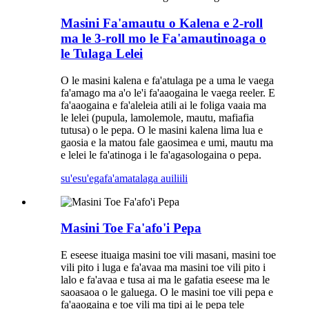
Masini Fa'amautu o Kalena e 2-roll
ma le 3-roll mo le Fa'amautinoaga o
le Tulaga Lelei
O le masini kalena e fa'atulaga pe a uma le vaega
fa'amago ma a'o le'i fa'aaogaina le vaega reeler. E
fa'aaogaina e fa'aleleia atili ai le foliga vaaia ma
le lelei (pupula, lamolemole, mautu, mafiafia
tutusa) o le pepa. O le masini kalena lima lua e
gaosia e la matou fale gaosimea e umi, mautu ma
e lelei le fa'atinoga i le fa'agasologaina o pepa.
su'esu'ega
fa'amatalaga auiliili
Masini Toe Fa'afo'i Pepa
E eseese ituaiga masini toe vili masani, masini toe
vili pito i luga e fa'avaa ma masini toe vili pito i
lalo e fa'avaa e tusa ai ma le gafatia eseese ma le
saoasaoa o le galuega. O le masini toe vili pepa e
fa'aaogaina e toe vili ma tipi ai le pepa tele