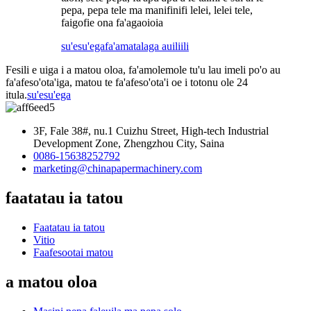
pepa, pepa tele ma manifinifi lelei, lelei tele,
faigofie ona fa'agaoioia
su'esu'ega
fa'amatalaga auiliili
Fesili e uiga i a matou oloa, fa'amolemole tu'u lau imeli po'o au
fa'afeso'ota'iga, matou te fa'afeso'ota'i oe i totonu ole 24
itula.
su'esu'ega
3F, Fale 38#, nu.1 Cuizhu Street, High-tech Industrial
Development Zone, Zhengzhou City, Saina
0086-15638252792
marketing@chinapapermachinery.com
faatatau ia tatou
Faatatau ia tatou
Vitio
Faafesootai matou
a matou oloa