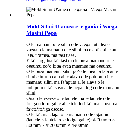
Mold Silini U'amea e le gaoia i Vaega
Masini Pepa
O le mamanu o le silini o le vaega autū lea o
vaega o le mamanu o le silini ma e aofia ai le au,
lālā, uʻamea, ma fasi uaea.
E faʻaaogaina faʻatasi ma le pusa mamanu o le
ogāumu poʻo le sa avea muamua ma ogāumu.
O le pusa mamanu silini poʻo le mea na faia ai le
silini e tuʻuina atu ai le alava o le pulupulu i le
mamanu silini ma faʻaputu ai le alava o le
pulupulu e faʻasusu ai le pepa i luga o le mamanu
silini.
Ona o le eseese o le lautele ma le lautele o le
foliga o loʻo galue ai, e tele foʻi faʻamatalaga ma
faʻataʻitaʻiga eseese.
O le faʻamatalaga o le mamanu o le ogāumu
(lautele × lautele o le foliga galue): Ф700mm ×
800mm ~ Ф2000mm × 4900mm