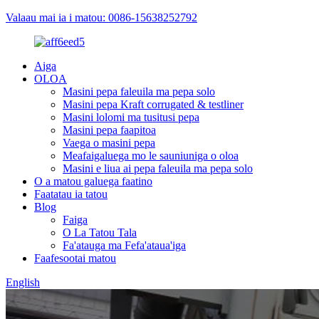
Valaau mai ia i matou: 0086-15638252792
Aiga
OLOA
Masini pepa faleuila ma pepa solo
Masini pepa Kraft corrugated & testliner
Masini lolomi ma tusitusi pepa
Masini pepa faapitoa
Vaega o masini pepa
Meafaigaluega mo le sauniuniga o oloa
Masini e liua ai pepa faleuila ma pepa solo
O a matou galuega faatino
Faatatau ia tatou
Blog
Faiga
O La Tatou Tala
Fa'atauga ma Fefa'ataua'iga
Faafesootai matou
English