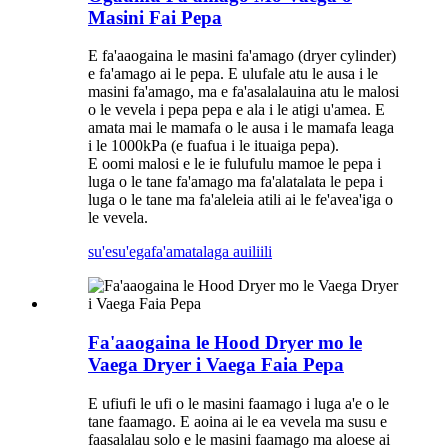
Masini Fai Pepa
E fa'aaogaina le masini fa'amago (dryer cylinder)
e fa'amago ai le pepa. E ulufale atu le ausa i le
masini fa'amago, ma e fa'asalalauina atu le malosi
o le vevela i pepa pepa e ala i le atigi u'amea. E
amata mai le mamafa o le ausa i le mamafa leaga
i le 1000kPa (e fuafua i le ituaiga pepa).
E oomi malosi e le ie fulufulu mamoe le pepa i
luga o le tane fa'amago ma fa'alatalata le pepa i
luga o le tane ma fa'aleleia atili ai le fe'avea'iga o
le vevela.
su'esu'ega
fa'amatalaga auiliili
Fa'aaogaina le Hood Dryer mo le
Vaega Dryer i Vaega Faia Pepa
E ufiufi le ufi o le masini faamago i luga a'e o le
tane faamago. E aoina ai le ea vevela ma susu e
faasalalau solo e le masini faamago ma aloese ai