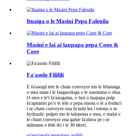
Ituaiga o le Masini Pepa Faleuila
Masini e fai ai laupapa pepa Cone &
Core
Fa'asolo Filifili
E fa'aaogā tele le chain conveyor mo le felauaiga
o mea mata i le faagasologa o le sauniaina o oloa.
O mea e le'i fa'aaogaina, o fusi o laupapa pulp
fa'apisinisi po'o le tele o pepa otaota o le a fesiita'i
i se chain conveyor ona fa'aulu lea i totonu o se
hydraulic pulper mo le talepeina o mea, e mafai e
le chain conveyor ona galue fa'alava pe i se
tulimanu e itiiti ifo i le 30 tikeri.
su'esu'ega
fa'amatalaga auiliili