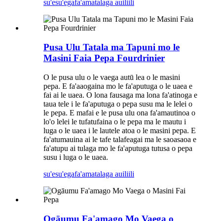
su'esu'ega
fa'amatalaga auiliili
Pusa Ulu Tatala ma Tapuni mo le
Masini Faia Pepa Fourdrinier
O le pusa ulu o le vaega autū lea o le masini
pepa. E fa'aaogaina mo le fa'aputuga o le uaea e
fai ai le uaea. O lona fausaga ma lona fa'atinoga e
taua tele i le fa'aputuga o pepa susu ma le lelei o
le pepa. E mafai e le pusa ulu ona fa'amautinoa o
lo'o lelei le tufatufaina o le pepa ma le mautu i
luga o le uaea i le lautele atoa o le masini pepa. E
fa'atumauina ai le tafe talafeagai ma le saoasaoa e
fa'atupu ai tulaga mo le fa'aputuga tutusa o pepa
susu i luga o le uaea.
su'esu'ega
fa'amatalaga auiliili
Ogāumu Fa'amago Mo Vaega o